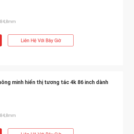
*84,8mm
Liên Hệ Với Bây Giờ
ông minh hiển thị tương tác 4k 86 inch dành
*84,8mm