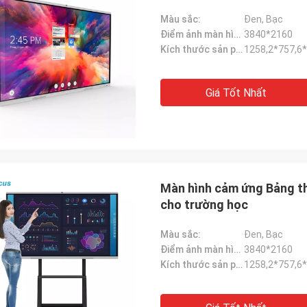
Màu sắc:
Đen, Bạc
Điểm ảnh màn hình:
3840*2160
Kích thước sản phẩm ròng:
1258,2*757,6
Giá Tốt Nhất
Màn hình cảm ứng Bảng th
cho trường học
Màu sắc:
Đen, Bạc
Điểm ảnh màn hình:
3840*2160
Kích thước sản phẩm ròng:
1258,2*757,6