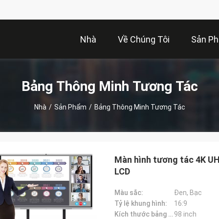
Nhà
Về Chúng Tôi
Sản P
Bảng Thông Minh Tương Tác
Nhà
/
Sản Phẩm
/
Bảng Thông Minh Tương Tác
Màn hình tương tác 4K UH
LCD
Màu sắc:
Đen, Bạc
Tỷ lệ khung hình:
16:9
Kích thước bảng điều khiển:
98 inch