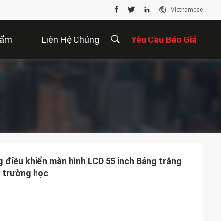
Vietnamese
hẩm
Liên Hệ Chúng
Yêu Cầu Báo Giá
Tôi
描
述
 điều khiển màn hình LCD 55 inch Bảng trắng
 trường học