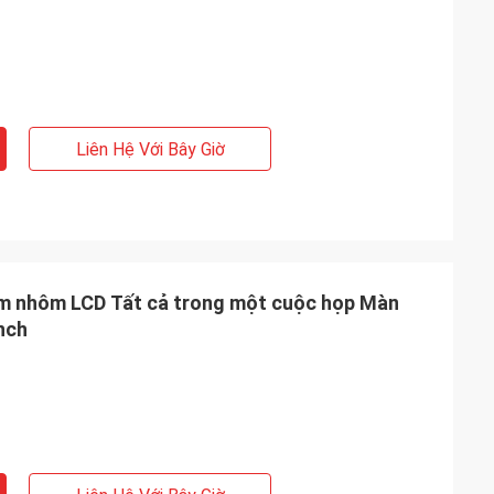
Liên Hệ Với Bây Giờ
im nhôm LCD Tất cả trong một cuộc họp Màn
nch