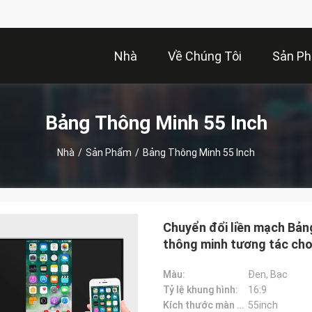
Nhà
Về Chúng Tôi
Sản P
Bảng Thông Minh 55 Inch
Nhà
/
Sản Phẩm
/
Bảng Thông Minh 55 Inch
Chuyển đổi liền mạch Bảng
thông minh tương tác cho
Màu:
Đen, Bạc
Tỷ lệ khung hình:
16:9
Kích thước màn hình:
55inch