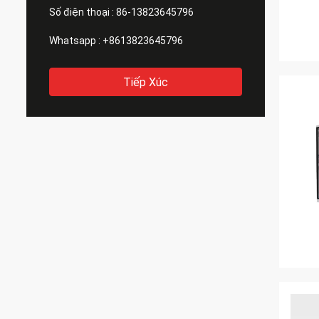
Số điện thoại :
86-13823645796
Whatsapp :
+8613823645796
Tiếp Xúc