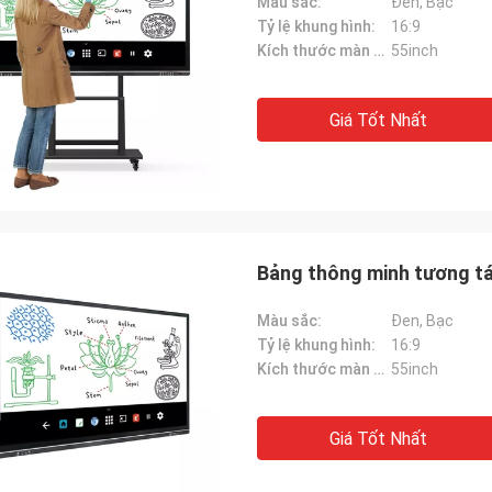
Màu sắc:
Đen, Bạc
Tỷ lệ khung hình:
16:9
Kích thước màn hình:
55inch
Giá Tốt Nhất
Bảng thông minh tương tá
Màu sắc:
Đen, Bạc
Tỷ lệ khung hình:
16:9
Kích thước màn hình:
55inch
Giá Tốt Nhất