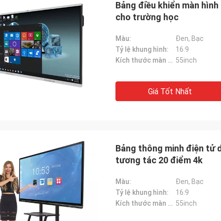
Bảng điều khiển màn hình 
cho trường học
Màu:
Đen, Bạc
Tỷ lệ khung hình:
16:9
Kích thước màn hình:
55inch
Giá Tốt Nhất
wael h
ợng tuyệt vời .. dịch vụ tuyệt vời ...
tuyệt vời .. hài lòng với sản phẩm ...
Bảng thông minh điện tử 
ếm lời mở đầu cho sự cộng tác
tương tác 20 điểm 4k
hơn
Màu:
Đen, Bạc
Tỷ lệ khung hình:
16:9
Kích thước màn hình:
55inch