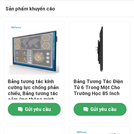
Sản phẩm khuyến cáo
Bảng tương tác kính
Bảng Tương Tác Điện
cường lực chống phản
Tử 6 Trong Một Cho
chiếu, Bảng tương tác
Trường Học 85 Inch
Nhà
cảm ứng thông minh
Gửi yêu cầu
Gửi yêu cầu
Các sản phẩm
Về chúng tôi