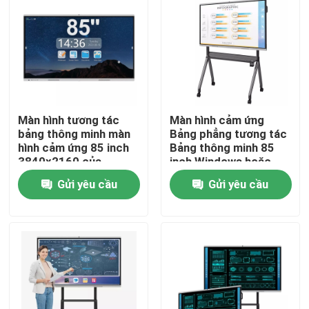
Tham quan nhà máy
Kiểm soát chất lượng
Màn hình tương tác
Màn hình cảm ứng
Liên hệ chúng tôi
bảng thông minh màn
Bảng phẳng tương tác
hình cảm ứng 85 inch
Bảng thông minh 85
3840x2160 của
inch Windows hoặc
Yêu cầu báo giá
trường
Android Có sẵn
Gửi yêu cầu
Gửi yêu cầu
Bảng thông minh tương tác
Bảng thông minh 55 inch
Bảng thông minh 65 inch