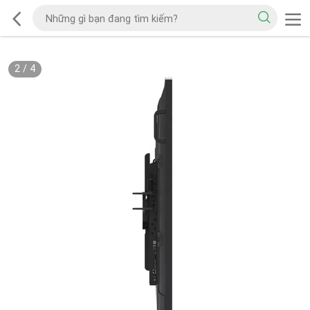
2
/
4