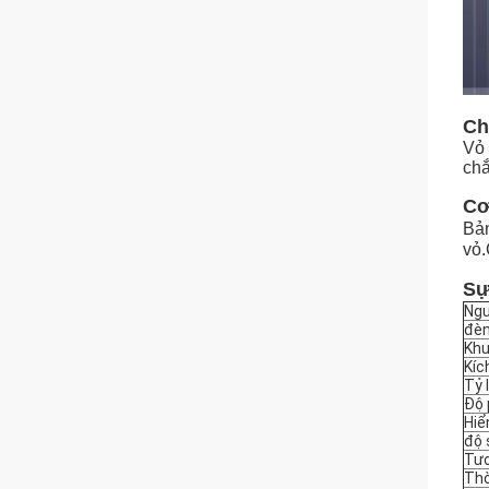
Ch
Vỏ 
chắ
Cơ
Bản
vỏ.
Sự
Ng
đèn
Khu
Kíc
Tỷ 
Độ 
Hiể
độ 
Tư
Thờ