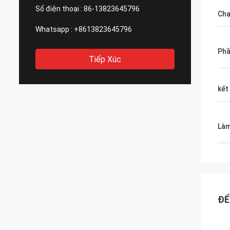
Số điện thoại :
86-13823645796
Ch
Whatsapp :
+8613823645796
Ph
Tiếp Xúc
kết
Làm
ĐỂ