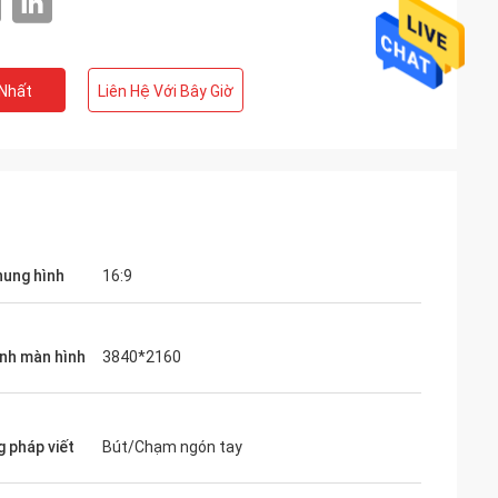
 Nhất
Liên Hệ Với Bây Giờ
hung hình
16:9
nh màn hình
3840*2160
 pháp viết
Bút/Chạm ngón tay