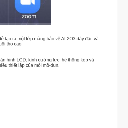
ễ tạo ra một lớp màng bảo vệ AL2O3 dày đặc và
uổi thọ cao.
àn hình LCD, kính cường lực, hệ thống kép và
iều thiết lập của mỗi mô-đun.