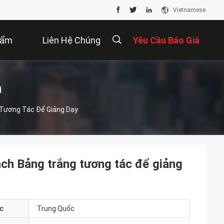
Vietnamese
hẩm
Liên Hệ Chúng
Yêu Cầu Báo Giá
Tôi
描
m
 Tương Tác Để Giảng Dạy
述
nch Bảng trắng tương tác để giảng
c
Trung Quốc