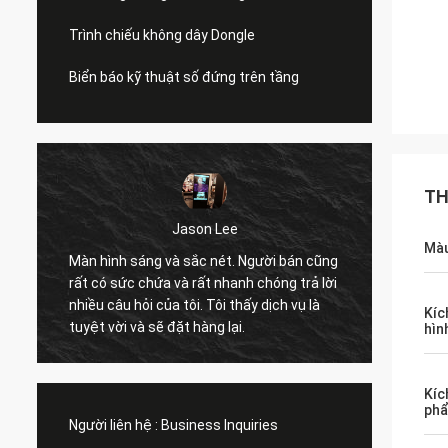
Trình chiếu không dây Dongle
Biển báo kỹ thuật số đứng trên tầng
TH
Jason Lee
Màu
Màn hình sáng và sắc nét. Người bán cũng
chất lượng tuyệt
rất có sức chứa và rất nhanh chóng trả lời
hỗ trợ tuyệt vời
nhiều câu hỏi của tôi. Tôi thấy dịch vụ là
tìm kiếm lời m
Kíc
tuyệt vời và sẽ đặt hàng lại.
nhiều hơn
hìn
Kíc
phẩ
Người liên hệ :
Business Inquiries