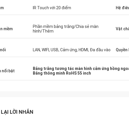
ạm
IR Touch với 20 điểm
Hệ điê
Phần mềm bảng trắng/Chia sẻ màn
ần mềm
Vật ch
hình/Thêm
 nối
LAN, WIFI, USB, Cảm ứng, HDMI, Đa đầu vào
Quyền 
Bảng trắng tương tác màn hình cảm ứng hồng ngo
 nổi bật
Bảng thông minh RoHS 55 inch
 LẠI LỜI NHẮN