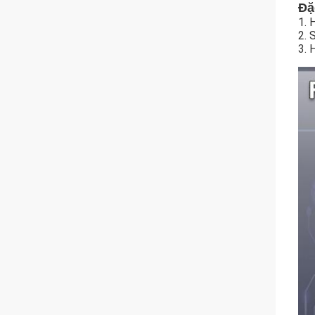
Đặ
1. 
2. 
3. 