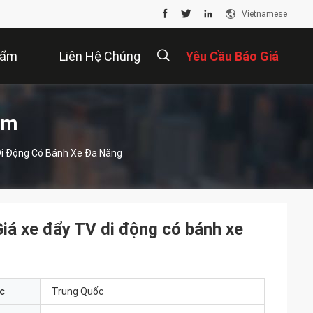
Vietnamese
hẩm
Liên Hệ Chúng
Yêu Cầu Báo Giá
Tôi
描
ẩm
Di Động Có Bánh Xe Đa Năng
述
Giá xe đẩy TV di động có bánh xe
c
Trung Quốc