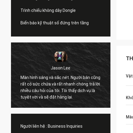
Trình chiếu không dây Dongle
Biển báo kỹ thuật số đứng trên tầng
TH
Jason Lee
Vật
Màn hình sáng và sắc nét. Người bán cũng
chất lư
rất có sức chứa và rất nhanh chóng trả lời
hỗ trợ 
nhiều câu hỏi của tôi. Tôi thấy dịch vụ là
tìm ki
tuyệt vời và sẽ đặt hàng lại.
nhiều 
Khó
Màu
Người liên hệ :
Business Inquiries