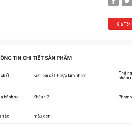
Giá Tốt
ÔNG TIN CHI TIẾT SẢN PHẨM
wael h
Thứ ng
 chất
Kim loại sắt + hợp kim nhôm
ợng tuyệt vời .. dịch vụ tuyệt vời ...
phẩm 
tuyệt vời .. hài lòng với sản phẩm ...
ếm lời mở đầu cho sự cộng tác
hơn
a bánh xe
Khóa * 2
Phạm v
 sắc
màu đen