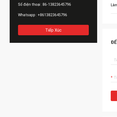
Số điện thoại :
86-13823645796
Làm
Whatsapp :
+8613823645796
Tiếp Xúc
ĐỂ