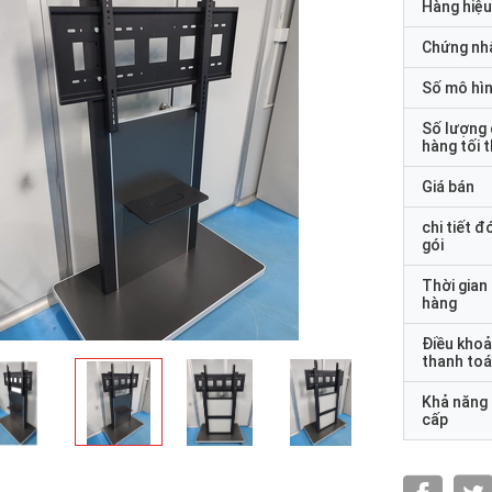
Hàng hiệu
Chứng nh
Số mô hì
Số lượng
hàng tối 
Giá bán
chi tiết đ
gói
Thời gian
hàng
Điều kho
thanh to
Khả năng
cấp