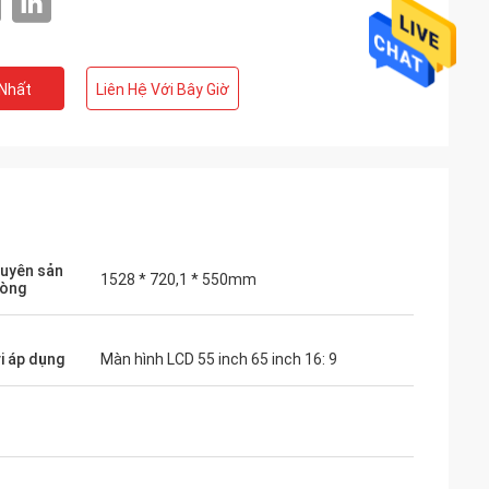
 Nhất
Liên Hệ Với Bây Giờ
uyên sản
1528 * 720,1 * 550mm
ròng
i áp dụng
Màn hình LCD 55 inch 65 inch 16: 9