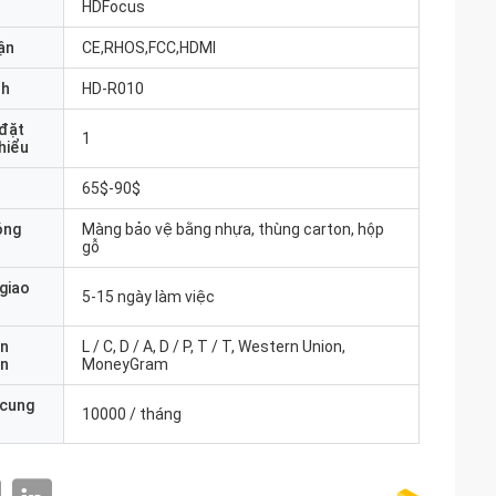
HDFocus
ận
CE,RHOS,FCC,HDMI
nh
HD-R010
 đặt
1
thiểu
65$-90$
óng
Màng bảo vệ bằng nhựa, thùng carton, hộp
gỗ
 giao
5-15 ngày làm việc
ản
L / C, D / A, D / P, T / T, Western Union,
án
MoneyGram
 cung
10000 / tháng