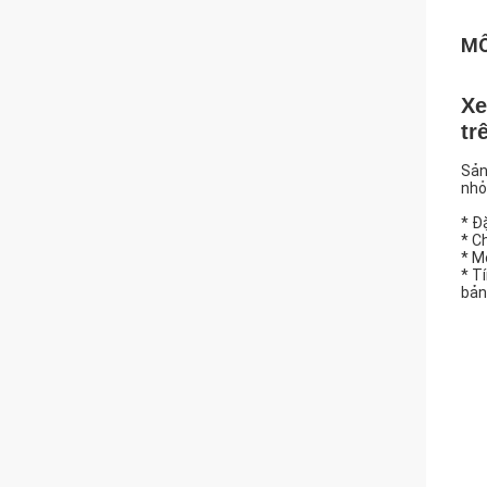
MÔ
Xe
tr
Sản
nhỏ,
* Đ
* C
* M
* T
bản