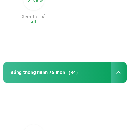
view
PC mini OPS
Xem tất cả
all
Giá đỡ sàn bảng thông minh
Bút bảng thông minh tương tác
Trình chiếu không dây Dongle
Bảng thông minh 75 inch
(34)
Biển báo kỹ thuật số đứng trên tầng