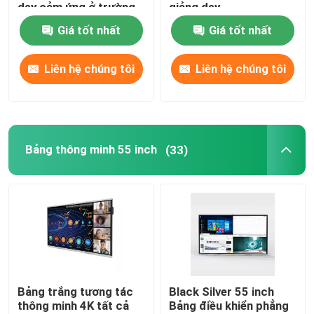
dạy cảm ứng ở trường
giảng dạy
Giá tốt nhất
Giá tốt nhất
Tham quan nhà máy
Liên hệ chúng tôi
Liên hệ chúng tôi
Kiểm soát chất lượng
Liên hệ chúng tôi
Bảng thông minh 55 inch
(33)
Yêu cầu báo giá
Bảng thông minh tương tác
Bảng thông minh 55 inch
Bảng trắng tương tác
Black Silver 55 inch
thông minh 4K tất cả
Bảng điều khiển phẳng
Bảng thông minh 65 inch